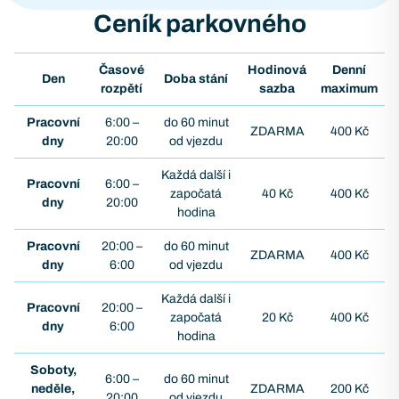
Ceník parkovného
Časové
Hodinová
Denní
Den
Doba stání
rozpětí
sazba
maximum
Pracovní
6:00 –
do 60 minut
ZDARMA
400 Kč
dny
20:00
od vjezdu
Každá další i
Pracovní
6:00 –
započatá
40 Kč
400 Kč
dny
20:00
hodina
Pracovní
20:00 –
do 60 minut
ZDARMA
400 Kč
dny
6:00
od vjezdu
Každá další i
Pracovní
20:00 –
započatá
20 Kč
400 Kč
dny
6:00
hodina
Soboty,
6:00 –
do 60 minut
neděle,
ZDARMA
200 Kč
20:00
od vjezdu