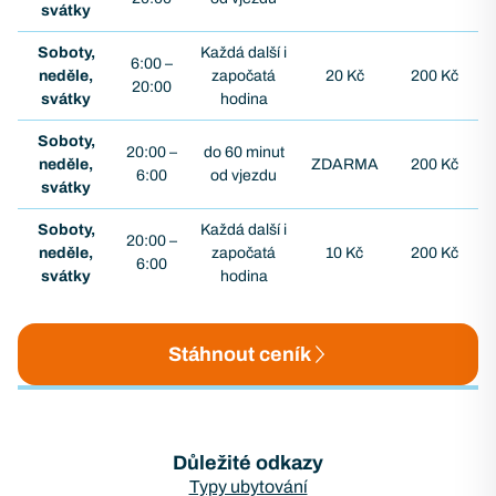
svátky
Soboty,
Každá další i
6:00 –
neděle,
započatá
20 Kč
200 Kč
20:00
svátky
hodina
Soboty,
20:00 –
do 60 minut
neděle,
ZDARMA
200 Kč
6:00
od vjezdu
svátky
Soboty,
Každá další i
20:00 –
neděle,
započatá
10 Kč
200 Kč
6:00
svátky
hodina
Stáhnout ceník
Důležité odkazy
Typy ubytování