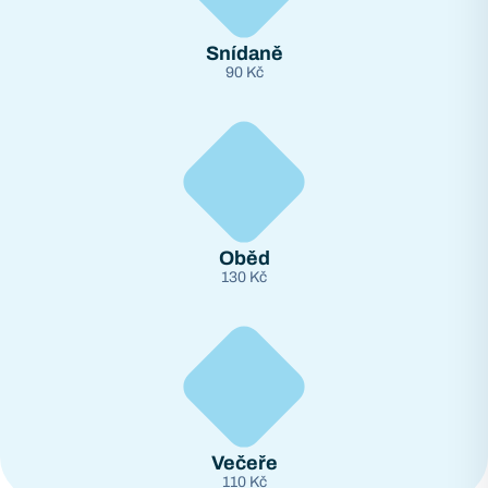
Snídaně
90 Kč
Oběd
130 Kč
Večeře
110 Kč